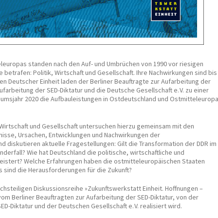
eleuropas standen nach den Auf- und Umbrüchen von 1990 vor riesigen
betrafen: Politik, Wirtschaft und Gesellschaft. Ihre Nachwirkungen sind bis
en Deutscher Einheit laden der Berliner Beauftragte zur Aufarbeitung der
ufarbeitung der SED-Diktatur und die Deutsche Gesellschaft e. V. zu einer
iläumsjahr 2020 die Aufbauleistungen in Ostdeutschland und Ostmitteleurop
, Wirtschaft und Gesellschaft untersuchen hierzu gemeinsam mit den
gnisse, Ursachen, Entwicklungen und Nachwirkungen der
 diskutieren aktuelle Fragestellungen: Gilt die Transformation der DDR im
erfall? Wie hat Deutschland die politische, wirtschaftliche und
meistert? Welche Erfahrungen haben die ostmitteleuropäischen Staaten
 sind die Herausforderungen für die Zukunft?
echsteiligen Diskussionsreihe »Zukunftswerkstatt Einheit. Hoffnungen –
om Berliner Beauftragten zur Aufarbeitung der SED-Diktatur, von der
D-Diktatur und der Deutschen Gesellschaft e. V. realisiert wird.